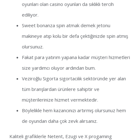
oyunları olan casino oyunları da sıklıklı tercih
ediliyor.
Sweet bonanza spin atmak demek jetonu
makineye atıp kolu bir defa çektiğinizde spin atmış
olursunuz.
Fakat para yatırım yapana kadar müşteri hizmetleri
size yardımcı oluyor ardından bum.
Veziroğlu Sigorta sigortacılık sektöründe yer alan
tüm branşlardan ürünlere sahiptir ve
müşterilerinize hizmet vermektedir.
Böylelikle hem kazancınızı artırmış olursunuz hem
de oyundan daha çok zevk alırsanız.
Kaliteli grafiklerle Netent, Ezugi ve X progaming