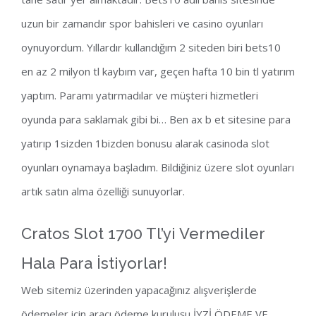
uzun bir zamandır spor bahisleri ve casino oyunları
oynuyordum. Yıllardır kullandığım 2 siteden biri bets10
en az 2 milyon tl kaybım var, geçen hafta 10 bin tl yatırım
yaptım. Paramı yatırmadılar ve müşteri hizmetleri
oyunda para saklamak gibi bi… Ben ax b et sitesine para
yatırıp 1sizden 1bizden bonusu alarak casinoda slot
oyunları oynamaya başladım. Bildiğiniz üzere slot oyunları
artık satın alma özelliği sunuyorlar.
Cratos Slot 1700 Tl’yi Vermediler
Hala Para İstiyorlar!
Web sitemiz üzerinden yapacağınız alışverişlerde
ödemeler için aracı ödeme kuruluşu İYZİ ÖDEME VE