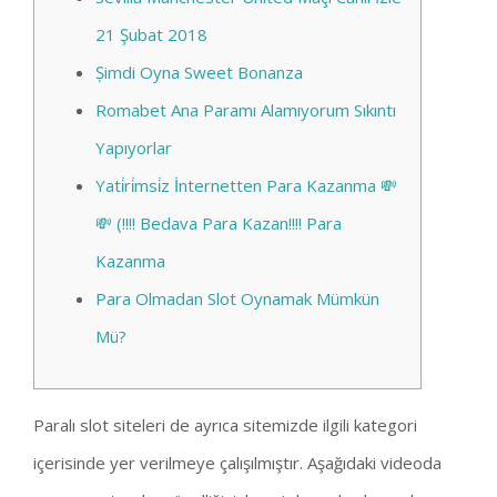
21 Şubat 2018
Șimdi Oyna Sweet Bonanza
Romabet Ana Paramı Alamıyorum Sıkıntı
Yapıyorlar
Yati̇ri̇msi̇z İnternetten Para Kazanma 💸
💸 (!!!! Bedava Para Kazan!!!! Para
Kazanma
Para Olmadan Slot Oynamak Mümkün
Mü?
Paralı slot siteleri de ayrıca sitemizde ilgili kategori
içerisinde yer verilmeye çalışılmıştır. Aşağıdaki videoda