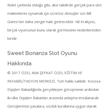
Rulet çarkında olduğu gibi, aksi takdirde gerçek para slot
makinelerini oynamak için ücretsiz dönüşler sizi Bill
Gates’ten daha zengin hale getirecektir. Nil Kraliçesi,
birçok oyuncunun bunu olarak görmesinin nedenlerinden
biridir.
Sweet Bonanza Slot Oyunu
Hakkında
© 2017 ÖZEL ANA ŞEFKAT ÖZEL EĞİTİM VE
REHABİLİTASYON MERKEZİ, Tüm hakkı saklıdır. Kosova
Dışişleri Bakanlığında gerçekleşen görüşmenin ardından
iki ülke Dışişleri Bakanları arasında anlaşma imzalanacak.
Görüşlerimizi yasalara, sözlük kurallarına uygun olarak