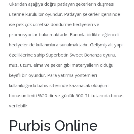
Ukarıdan aşağıya doğru patlayan şekerlerin düşmesi
üzerine kurulu bir oyundur. Patlayan şekerler içerisinde
ise pek çok ücretsiz döndürme hediyeleri ve
promosyonlar bulunmaktadır. Bununla birlikte eğlenceli
hediyeler de kullanıcılara sunulmaktadır. Gelişmiş alt yapı
özelliklerine sahip Süperbetin Sweet Bonanza oyunu,
muz, üzüm, elma ve şeker gibi materyallerin olduğu
keyifli bir oyundur. Para yatırma yöntemleri
kullanıldığında bahis sitesinde kazanacak olduğum
bonusun limiti %20 dir ve günlük 500 TL tutarında bonus
verilebilir.
Purbis Online