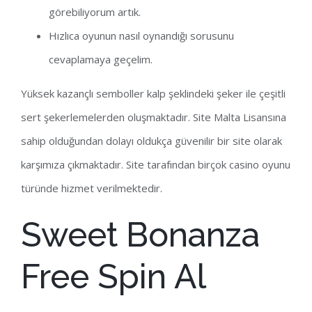
görebiliyorum artık.
Hızlıca oyunun nasıl oynandığı sorusunu
cevaplamaya geçelim.
Yüksek kazançlı semboller kalp şeklindeki şeker ile çeşitli
sert şekerlemelerden oluşmaktadır. Site Malta Lisansına
sahip olduğundan dolayı oldukça güvenilir bir site olarak
karşımıza çıkmaktadır. Site tarafından birçok casino oyunu
türünde hizmet verilmektedir.
Sweet Bonanza
Free Spin Al