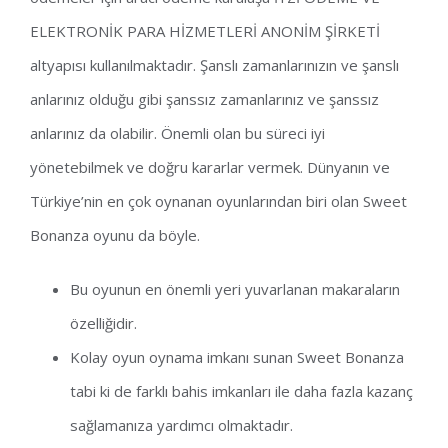
ELEKTRONİK PARA HİZMETLERİ ANONİM ŞİRKETİ
altyapısı kullanılmaktadır. Şanslı zamanlarınızın ve şanslı
anlarınız olduğu gibi şanssız zamanlarınız ve şanssız
anlarınız da olabilir. Önemli olan bu süreci iyi
yönetebilmek ve doğru kararlar vermek. Dünyanın ve
Türkiye’nin en çok oynanan oyunlarından biri olan Sweet
Bonanza oyunu da böyle.
Bu oyunun en önemli yeri yuvarlanan makaraların
özelliğidir.
Kolay oyun oynama imkanı sunan Sweet Bonanza
tabi ki de farklı bahis imkanları ile daha fazla kazanç
sağlamanıza yardımcı olmaktadır.