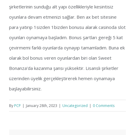
şirketlerinin sunduğu alt yapı özellikleriyle kesintisiz
oyunlara devam etmenizi sağlar. Ben ax bet sitesine
para yatırıp 1sizden 1bizden bonusu alarak casinoda slot
oyunları oynamaya başladım. Bonus şartları gereği 5 kat
çevirmemi farklı oyunlarda oynayıp tamamladım. Buna ek
olarak bol bonus veren oyunlardan biri olan Sweet
Bonanza’da kazanma şansı yüksektir. Lisanslı şirketler
üzerinden üyelik gerçekleştirerek hemen oynamaya
başlayabilirsiniz.
By
PCP
|
January 28th, 2023
|
Uncategorized
|
0 Comments