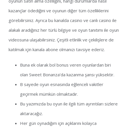
oyunun satın alma özelliğini, hangi durumlarda nasıl
kazançlar ödediğini ve oyunun diğer tüm özelliklerini
görebilirsiniz. Ayrıca bu kanalda casino ve canlı casino ile
alakalı aradığınız her türlü bilgiye ve oyun tanıtımı ile oyun
videosuna ulaşabilirsiniz. Çeşitli etlinlik ve çekilişlere de
katılmak için kanala abone olmanızı tavsiye ederiz.
Buna ek olarak bol bonus veren oyunlardan biri
olan Sweet Bonanza’da kazanma şansı yüksektir.
B sayede oyun esnasında eğlenceli vakitler
geçirmek mümkün olmaktadır.
Bu yazımızda bu oyun ile ilgili tüm ayrıntıları sizlere
aktaracağız.
Her gün oynadığım için açıklarını kolayca