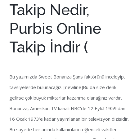
Takip Nedir,
Purbis Online
Takip İndir (
Bu yazımızda Sweet Bonanza Şans faktörünü inceleyip,
tavsiyelerde bulunacağız. [newline]Bu da size denk
gelirse çok büyük miktarlar kazanma olanağınız vardır.
Bonanza, Amerikan TV kanalı NBC’de 12 Eylül 1959’dan
16 Ocak 1973’e kadar yayımlanan bir televizyon dizisidir.
Bu sayede her anında kullanıcıların eğlenceli vakitler