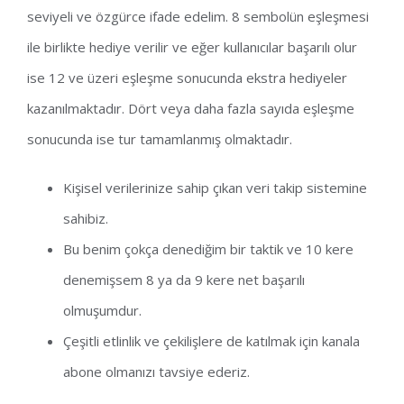
seviyeli ve özgürce ifade edelim. 8 sembolün eşleşmesi
ile birlikte hediye verilir ve eğer kullanıcılar başarılı olur
ise 12 ve üzeri eşleşme sonucunda ekstra hediyeler
kazanılmaktadır. Dört veya daha fazla sayıda eşleşme
sonucunda ise tur tamamlanmış olmaktadır.
Kişisel verilerinize sahip çıkan veri takip sistemine
sahibiz.
Bu benim çokça denediğim bir taktik ve 10 kere
denemişsem 8 ya da 9 kere net başarılı
olmuşumdur.
Çeşitli etlinlik ve çekilişlere de katılmak için kanala
abone olmanızı tavsiye ederiz.