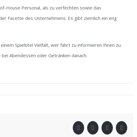
t-of-House Personal, als zu verfechten sowie das
der Facette des Unternehmens. Es gibt ziemlich ein eng
inem Spieltitel Vielfalt, wer fährt zu informieren Ihnen zu
se bei Abendessen oder Getränken danach.
!
facebook
twitter
linkedin
pinter