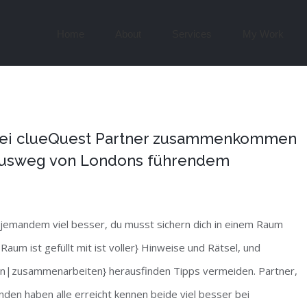
Search
for:
Home
About
Services
My Work
: Bei clueQuest Partner zusammenkommen
 Ausweg von Londons führendem
 jemandem viel besser, du musst sichern dich in einem Raum
m ist gefüllt mit ist voller} Hinweise und Rätsel, und
zusammenarbeiten} herausfinden Tipps vermeiden. Partner,
den haben alle erreicht kennen beide viel besser bei