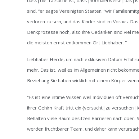
dass|die Tatsache ist, dass|normalerweise|das|ist 
sind, “er sagte Vereinigten Staaten. “wir Familienm
verloren zu sein, und das Kinder sind im Voraus. Das i
Denkprozesse noch, also ihre Gedanken sind viel me
die meisten ernst entkommen Ort Liebhaber. “
Liebhaber Herde, um nach exklusiven Datum Erfahrun
mehr. Das ist, weil es im Allgemeinen nicht bekom
Beziehung Sie haben wirklich mit einem Körper wenn
“Es ist eine intime Wissen weil Individuen oft versuc
ihrer Gehirn Kraft tritt ein {versucht|zu versuchen|
Behalten viele Raum besitzen Barrieren nach oben. 
werden fruchtbarer Team, und daher kann verursache