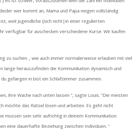
} es ist schwer, vorauszusehen wen die Zahl ein Individuen
itglieder wer kommt an, Mama und Papa neigen vollständig
st, weil Jugendliche {sich nicht|in einer regulierten
hr verfügbar für auschecken verschiedene Kurse. Wir kaufen
g zu suchen. , wie auch immer normalerweise erlauben mit viel
men lange herauszufinden die Kommunikation dynamisch und
 du gefangen in bist ein Schlafzimmer zusammen.
hen, ihre Wache nach unten lassen “, sagte Louis. “Die meisten
Ich möchte das Rätsel lösen und arbeiten. Es geht nicht
Sie müssen sein sehr aufrichtig in deinem Kommunikation
n eine dauerhafte Beziehung zwischen Individuen. “